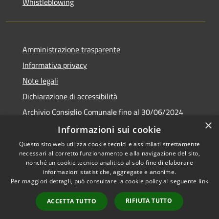
Whistleblowing
Amministrazione trasparente
Informativa privacy
Note legali
Dichiarazione di accessibilità
Archivio Consiglio Comunale fino al 30/06/2024
×
Consiglio Comunale Online
Informazioni sui cookie
Questo sito web utilizza cookie tecnici e assimilati strettamente
necessari al corretto funzionamento e alla navigazione del sito,
nonché un cookie tecnico analitico al solo fine di elaborare
informazioni statistiche, aggregate e anonime.
RSS
Copyright © 2026 • Comune di
Per maggiori dettagli, può consultare la cookie policy al seguente
link
Accessibilità
Colonna • Powered by
Privacy
Municipium
Accesso
•
RIFIUTA TUTTO
ACCETTA TUTTO
Cookie
redazione