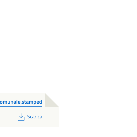
Comunale.stamped
PDF
Scarica