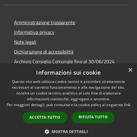
Amministrazione trasparente
Informativa privacy
Note legali
Dichiarazione di accessibilità
Archivio Consiglio Comunale fino al 30/06/2024
×
Consiglio Comunale Online
Informazioni sui cookie
Questo sito web utilizza cookie tecnici e assimilati strettamente
necessari al corretto funzionamento e alla navigazione del sito,
nonché un cookie tecnico analitico al solo fine di elaborare
informazioni statistiche, aggregate e anonime.
RSS
Copyright © 2026 • Comune di
Per maggiori dettagli, può consultare la cookie policy al seguente
link
Accessibilità
Colonna • Powered by
Privacy
Municipium
Accesso
•
RIFIUTA TUTTO
ACCETTA TUTTO
Cookie
redazione
Mappa del sito
MOSTRA DETTAGLI