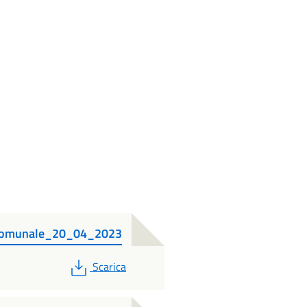
_Comunale_20_04_2023
PDF
Scarica