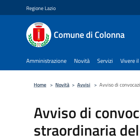
Salta al contenuto principale
Regione Lazio
Comune di Colonna
Amministrazione
Novità
Servizi
Vivere 
Home
>
Novità
>
Avvisi
>
Avviso di convocaz
Avviso di convo
straordinaria del