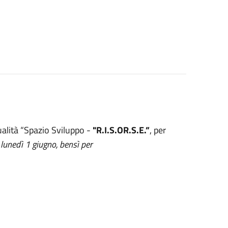
ualità “Spazio Sviluppo -
"R.I.S.OR.S.E.”
, per
 lunedì 1 giugno, bensì per