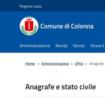
Salta al contenuto principale
Regione Lazio
Comune di Colonna
Amministrazione
Novità
Servizi
Vivere 
Home
>
Amministrazione
>
Uffici
>
Anagrafe e
Anagrafe e stato civile