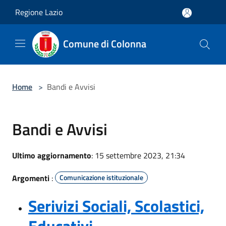
Salta al contenuto principale
Regione Lazio
Comune di Colonna
Home
>
Bandi e Avvisi
Bandi e Avvisi
Ultimo aggiornamento
: 15 settembre 2023, 21:34
Argomenti
:
Comunicazione istituzionale
Serivizi Sociali, Scolastici,
Educativi