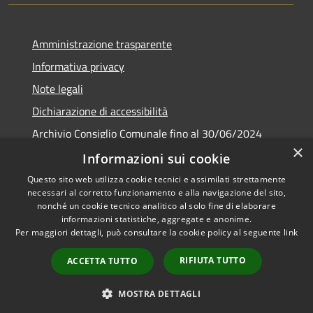
Amministrazione trasparente
Informativa privacy
Note legali
Dichiarazione di accessibilità
Archivio Consiglio Comunale fino al 30/06/2024
×
Consiglio Comunale Online
Informazioni sui cookie
Questo sito web utilizza cookie tecnici e assimilati strettamente
necessari al corretto funzionamento e alla navigazione del sito,
nonché un cookie tecnico analitico al solo fine di elaborare
informazioni statistiche, aggregate e anonime.
RSS
Copyright © 2026 • Comune di
Per maggiori dettagli, può consultare la cookie policy al seguente
link
Accessibilità
Colonna • Powered by
Privacy
Municipium
Accesso
•
RIFIUTA TUTTO
ACCETTA TUTTO
Cookie
redazione
Mappa del sito
MOSTRA DETTAGLI