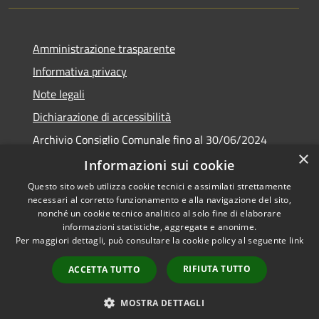
Amministrazione trasparente
Informativa privacy
Note legali
Dichiarazione di accessibilità
Archivio Consiglio Comunale fino al 30/06/2024
×
Consiglio Comunale Online
Informazioni sui cookie
Questo sito web utilizza cookie tecnici e assimilati strettamente
necessari al corretto funzionamento e alla navigazione del sito,
nonché un cookie tecnico analitico al solo fine di elaborare
informazioni statistiche, aggregate e anonime.
RSS
Copyright © 2026 • Comune di
Per maggiori dettagli, può consultare la cookie policy al seguente
link
Accessibilità
Colonna • Powered by
Privacy
Municipium
Accesso
•
RIFIUTA TUTTO
ACCETTA TUTTO
Cookie
redazione
Mappa del sito
MOSTRA DETTAGLI