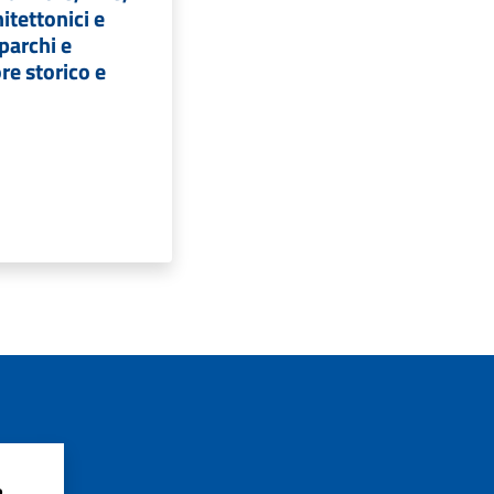
itettonici e
parchi e
ore storico e