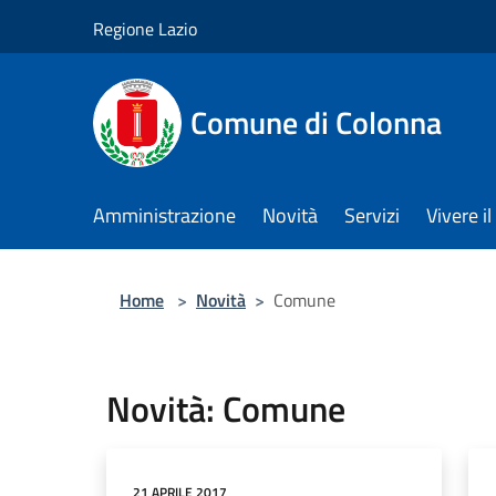
Salta al contenuto principale
Regione Lazio
Comune di Colonna
Amministrazione
Novità
Servizi
Vivere 
Home
>
Novità
>
Comune
Novità: Comune
21 APRILE 2017