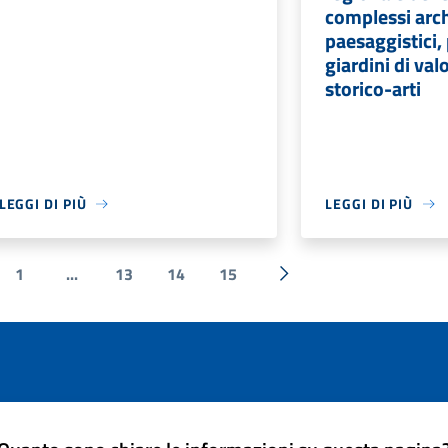
complessi arch
paesaggistici, 
giardini di val
storico-arti
LEGGI DI PIÙ
LEGGI DI PIÙ
1
...
13
14
15
ecedente
Successiva »