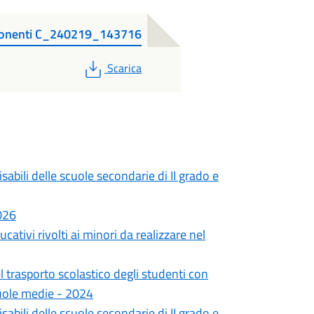
omponenti C_240219_143716
PDF
Scarica
sabili delle scuole secondarie di II grado e
026
ativi rivolti ai minori da realizzare nel
trasporto scolastico degli studenti con
scuole medie - 2024
sabili delle scuole secondarie di II grado e