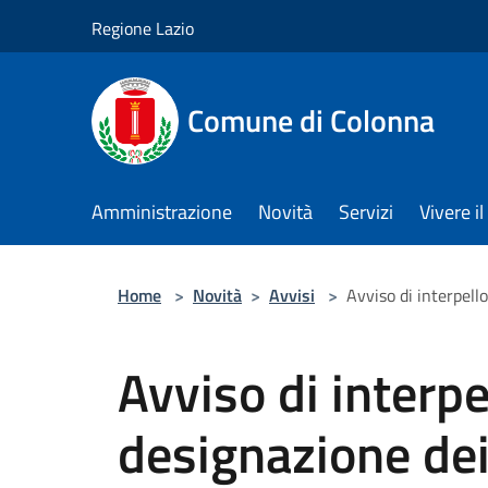
Salta al contenuto principale
Regione Lazio
Comune di Colonna
Amministrazione
Novità
Servizi
Vivere 
Home
>
Novità
>
Avvisi
>
Avviso di interpell
Avviso di interpe
designazione de