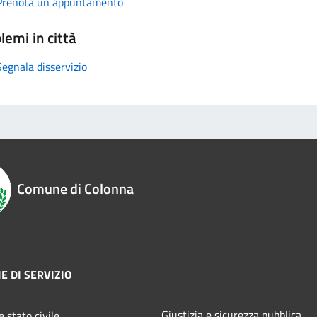
Prenota un appuntamento
lemi in città
Segnala disservizio
Comune di Colonna
E DI SERVIZIO
Giustizia e sicurezza pubblica
 stato civile