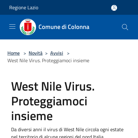
Salta al contenuto principale
Regione Lazio
Comune di Colonna
Home
>
Novità
>
Avvisi
>
West Nile Virus. Proteggiamoci insieme
West Nile Virus.
Proteggiamoci
insieme
Da diversi anni il virus di West Nile circola ogni estate
nel territorio di alcune regioni del nord Italia.